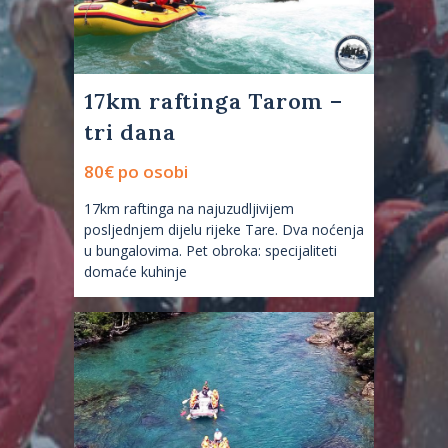
17km raftinga Tarom –
tri dana
80€ po osobi
17km raftinga na najuzudljivijem
posljednjem dijelu rijeke Tare. Dva noćenja
u bungalovima. Pet obroka: specijaliteti
domaće kuhinje