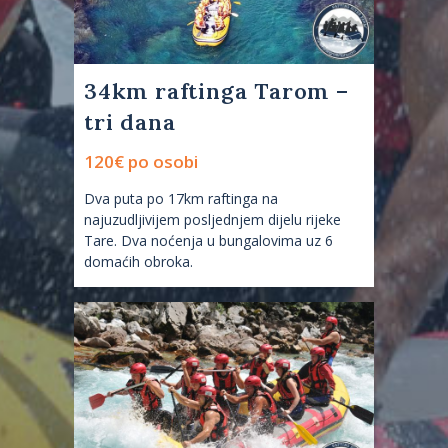
34km raftinga Tarom –
tri dana
120€ po osobi
Dva puta po 17km raftinga na
najuzudljivijem posljednjem dijelu rijeke
Tare. Dva noćenja u bungalovima uz 6
domaćih obroka.