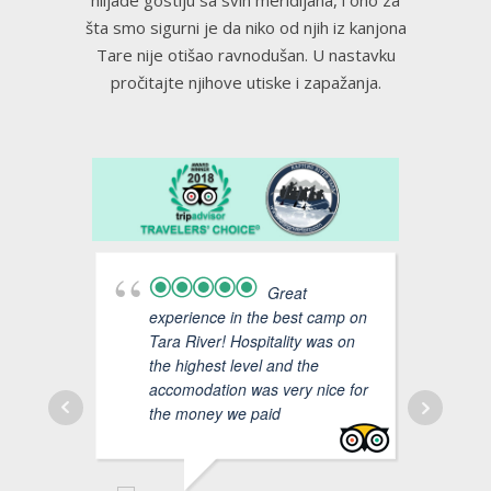
hiljade gostiju sa svih meridijana, i ono za
šta smo sigurni je da niko od njih iz kanjona
Tare nije otišao ravnodušan. U nastavku
pročitajte njihove utiske i zapažanja.
Great
experience in the best camp on
amazi
Tara River! Hospitality was on
Tara 
the highest level and the
most 
accomodation was very nice for
the money we paid