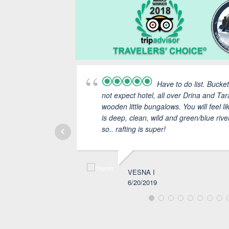
Have to do list. Bucket
not expect hotel, all over Drina and Ta
wooden little bungalows. You will feel li
is deep, clean, wild and green/blue riv
so.. rafting is super!
VESNA I
6/20/2019