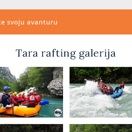
te svoju avanturu
Tara rafting galerija