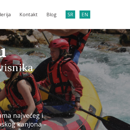
lerija
Kontakt
Blog
SR
EN
u
visnika
tama najvećeg i
pskog kanjona –