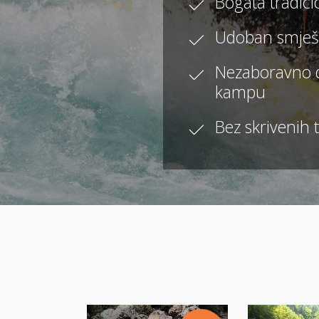
Bogata tradici
Udoban smješ
Nezaboravno d
kampu
Bez skrivenih 