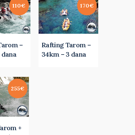
110€
170€
Tarom –
Rafting Tarom –
 dana
34km – 3 dana
255€
Tarom +