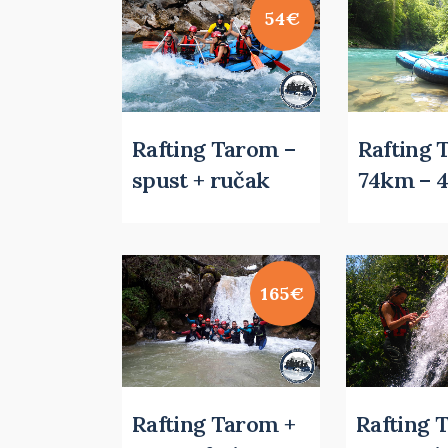
54€
Rafting Tarom –
Rafting 
spust + ručak
74km – 4
165€
Rafting Tarom +
Rafting 