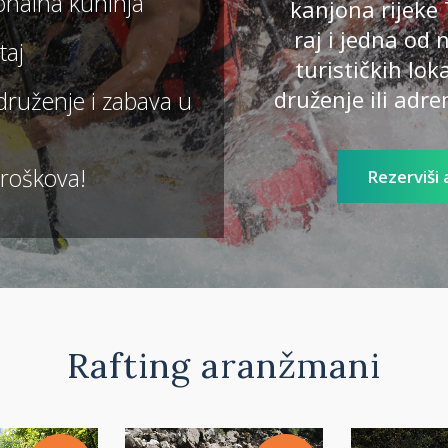
onalna kuhinja
kanjona rijeke 
raj i jedna od 
taj
turističkih lok
druženje ili adr
ruženje i zabava u
troškova!
Rezerviši
Rafting aranžmani