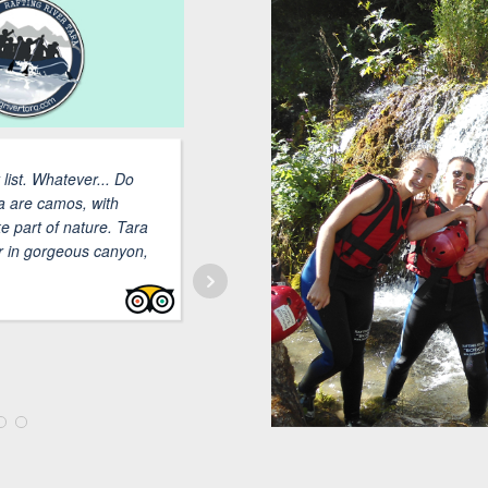
 list. Whatever... Do
We had amazing tim
ra are camos, with
with our guide Djorgje. Everything 
ke part of nature. Tara
prepared, equipment well maintaine
er in gorgeous canyon,
made sure everything went smoothl
GINTARĖ B
6/19/2018