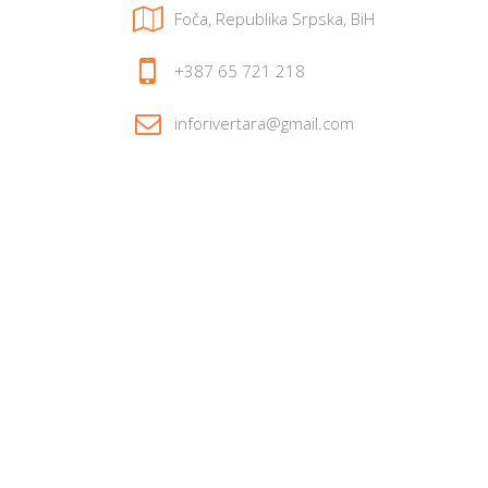
Foča, Republika Srpska, BiH
+387 65 721 218
inforivertara@gmail.com