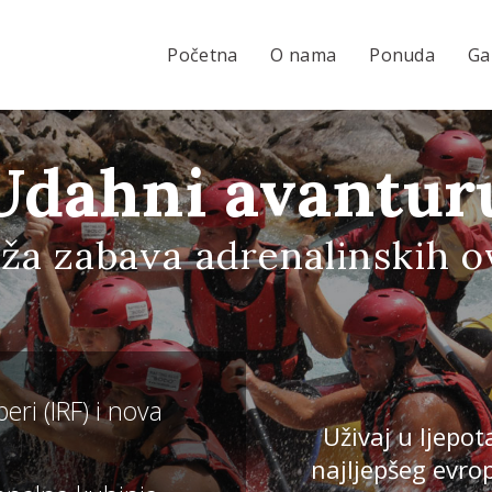
Početna
O nama
Ponuda
Ga
Udahni avantur
ža zabava adrenalinskih o
peri (IRF) i nova
Uživaj u ljepo
najljepšeg evro