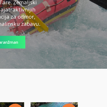
Tare. Zemaljski
najatraktivnijih
acija za odmor,
enalinsku zabavu.
 aranžman